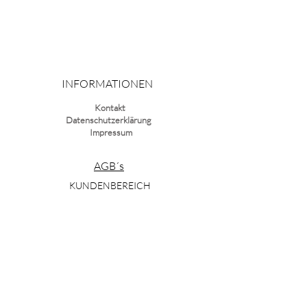
INFORMATIONEN
Kontakt
Datenschutzerklärung
Impressum
AGB´s
KUNDENBEREICH
Login
Hochzeitsfotografie
Fotobücher und Abzüge
WEITERE LINKS
FAQ
Hochzeitsdienstleister