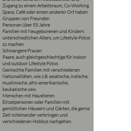
Zugang zu einem Arbeitsraum, Co-Working
Space, Café oder einem anderen Ort haben
Gruppen von Freunden
Personen über 55 Jahre
Familien mit Neugeborenen und Kindern
unterschiedlichen Alters, um Lifestyle-Fotos
zu machen.
Schwangere Frauen
Paare, auch gleichgeschlechtige für indoor
und outdoor Lifestyle Fotos
Gemischte Familien mit verschiedenen
Nationalitäten, wie z.B. asiatische, indische,
muslimische, afro-amerikanische,
kaukasische usw.
Menschen mit Haustieren
Einzelpersonen oder Familien mit
gemütlichen Häusern und Gärten, die gerne
Zeit miteinander verbringen und
verschiedenen Hobbys nachgehen.