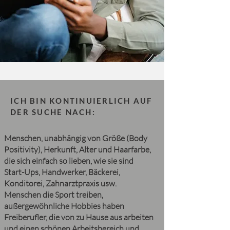
ICH BIN KONTINUIERLICH
AUF
DER SUCHE NACH:
Menschen, unabhängig von Größe (Body
Positivity), Herkunft, Alter und Haarfarbe,
die sich einfach so lieben, wie sie sind
Start-Ups, Handwerker, Bäckerei,
Konditorei, Zahnarztpraxis usw.
Menschen die Sport treiben,
außergewöhnliche Hobbies haben
Freiberufler, die von zu Hause aus arbeiten
und einen schönen Arbeitsbereich und