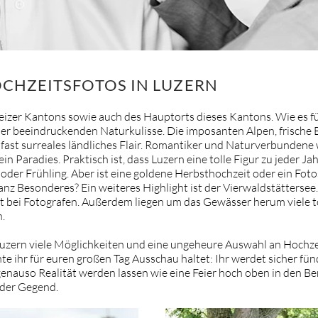
OCHZEITSFOTOS IN LUZERN
izer Kantons sowie auch des Hauptorts dieses Kantons. Wie es für 
er beeindruckenden Naturkulisse. Die imposanten Alpen, frische 
n fast surreales ländliches Flair. Romantiker und Naturverbundene 
in Paradies. Praktisch ist, dass Luzern eine tolle Figur zu jeder J
der Frühling. Aber ist eine goldene Herbsthochzeit oder ein Foto
nz Besonderes? Ein weiteres Highlight ist der Vierwaldstättersee
ebt bei Fotografen. Außerdem liegen um das Gewässer herum viele to
n.
Luzern viele Möglichkeiten und eine ungeheure Auswahl an Hochzeit
 ihr für euren großen Tag Ausschau haltet: Ihr werdet sicher fün
enauso Realität werden lassen wie eine Feier hoch oben in den Berg
 der Gegend.