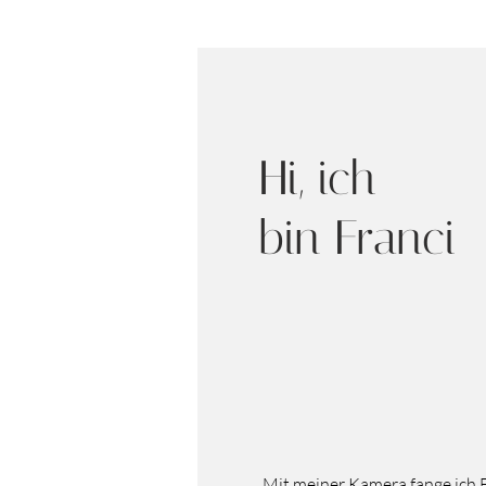
Hi, ich
bin Franci
Mit meiner Kamera fange ich E