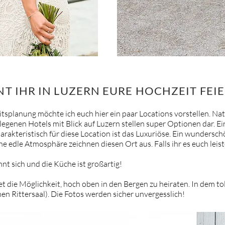
T IHR IN LUZERN EURE HOCHZEIT FEI
itsplanung möchte ich euch hier ein paar Locations vorstellen. Nat
egenen Hotels mit Blick auf Luzern stellen super Optionen dar. Ein
rakteristisch für diese Location ist das Luxuriöse. Ein wundersc
e edle Atmosphäre zeichnen diesen Ort aus. Falls ihr es euch leis
nt sich und die Küche ist großartig!
 die Möglichkeit, hoch oben in den Bergen zu heiraten. In dem tol
einen Rittersaal). Die Fotos werden sicher unvergesslich!