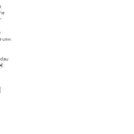
s
ie
r
e
e usw.
ndau
0€