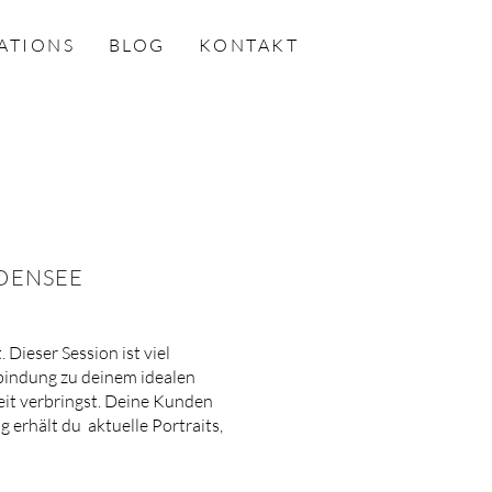
ATIONS
BLOG
KONTAKT
DENSEE
 Dieser Session ist viel
rbindung zu deinem idealen
eit verbringst. Deine Kunden
g erhält du aktuelle Portraits,