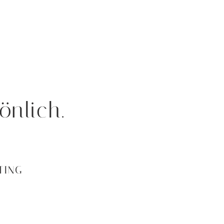
önlich.
TING