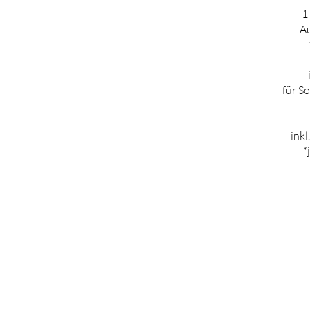
1
Au
für S
inkl
*