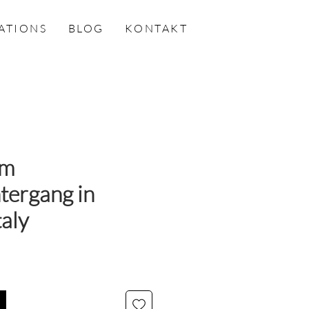
ATIONS
BLOG
KONTAKT
im
tergang in
taly