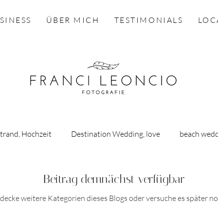
SINESS
ÜBER MICH
TESTIMONIALS
LOC
Strand, Hochzeit
Destination Wedding, love
beach wedd
oda
engagement, Verlobung
Heiraten am Bodensee
Beitrag demnächst verfügbar
decke weitere Kategorien dieses Blogs oder versuche es später n
dau
Babybauch, Familie, Baby, Newborn
inspiration