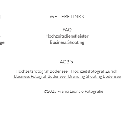
WEITERE LINKS
H
 Shooting
FAQ
e
Hochzeitsdienstleister
üge
Business Shooting
AGB´s
Hochzeitsfotograf Bodensee
Hochzeitsfotograf Zürich
Business Fotograf Bodensee Branding Shooting Bodensee
©2025 Franci Leoncio Fotografie