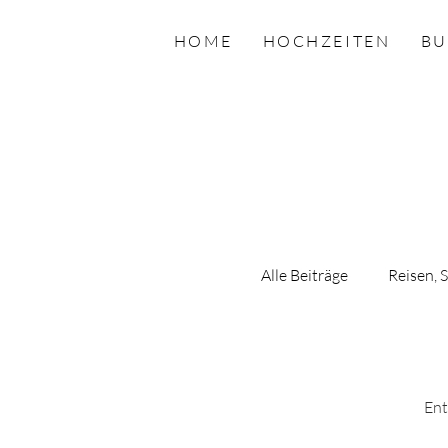
HOME
HOCHZEITEN
BU
Alle Beiträge
Reisen, 
wedding, Hochzeit, b
Ent
Hochzeitsfotograflin