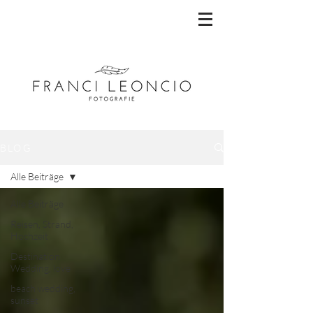
BLOG
Alle Beiträge
Alle Beiträge
Reisen, Strand,
Hochzeit
Destination
Wedding, love
beach wedding,
sunset