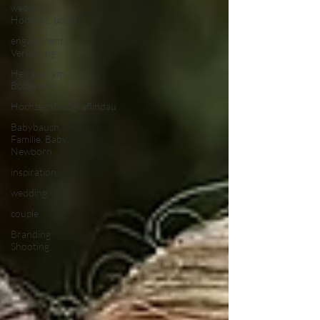
wedding,
Hochzeit, boda
engagement,
Verlobung
Heiraten am
Bodensee
Hochzeitsfotograflindau
Babybauch,
Familie, Baby,
Newborn
inspiration
wedding
couple
Branding
Shooting