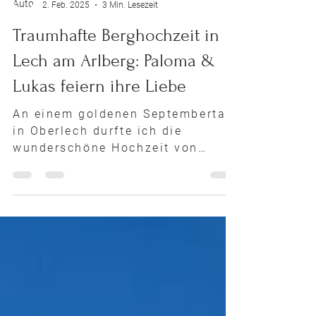
Franci Leoncio
2. Feb. 2025
3 Min. Lesezeit
Traumhafte Berghochzeit in
Lech am Arlberg: Paloma &
Lukas feiern ihre Liebe
An einem goldenen Septembertag
in Oberlech durfte ich die
wunderschöne Hochzeit von
Paloma und Lukas begleiten. Ein
Tag, der durch...