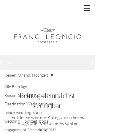
BLOG
Reisen, Strand, Hochzeit
Alle Beiträge
Beitrag demnächst
Reisen, Strand, Hochzeit
Destination Wedding, love
verfügbar
beach wedding, sunset
Entdecke weitere Kategorien dieses
wedding, Hochzeit, boda
Blogs oder versuche es später
nochmal.
engagement, Verlobung