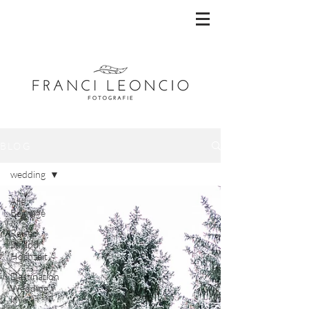
BLOG
wedding
Alle
Beiträge
Reisen,
Strand,
Hochzeit
Destination
Wedding,
love