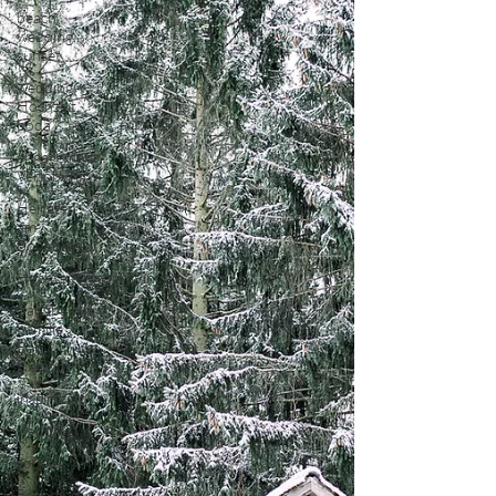
beach
wedding,
sunset
wedding,
Hochzeit,
boda
engagement,
Verlobung
Heiraten
am
Bodensee
Hochzeitsfotograflindau
Babybauch,
Familie,
Baby,
Newborn
inspiration
wedding
couple
Branding