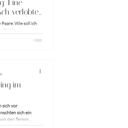
g: Eine
isch verlobte
 Paare. Wie soll ich
s für die
it
ing im
 sich vor
nschten sich ein
 wir den Termin