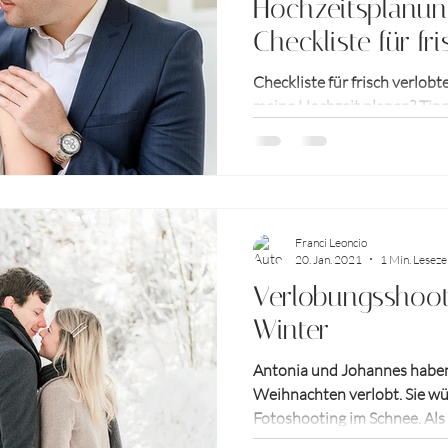
Hochzeitsplanun
Checkliste für fr
 Shooting
Paare
Checkliste für frisch verlobte
meine Hochzeit planen? Tipp
Hochzeitsplanung.
Franci Leoncio
20. Jan. 2021
1 Min. Leseze
Verlobungsshoot
Winter
Antonia und Johannes haben
Weihnachten verlobt. Sie wü
Fotoshooting im Schnee. Als
ausgemacht...