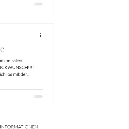
he
zum heiraten…
LÜCKWUNSCH!!!!
ch los mit der
INFORMATIONEN