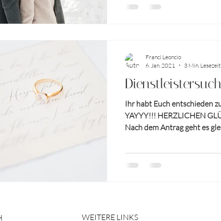
Franci Leoncio
6. Jan. 2021
3 Min. Lesezeit
Dienstleistersuc
Ihr habt Euch entschieden 
YAYYY!!! HERZLICHEN G
Nach dem Antrag geht es glei
Planung. Tja, wir...
WEITERE LINKS
H