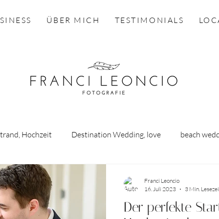
SINESS
ÜBER MICH
TESTIMONIALS
LOC
Strand, Hochzeit
Destination Wedding, love
beach wedd
oda
engagement, Verlobung
Heiraten am Bodensee
Franci Leoncio
16. Juli 2023
3 Min. Lesezei
Der perfekte Star
dau
Babybauch, Familie, Baby, Newborn
inspiration