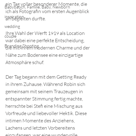
ein Tag voller besonderer Momente, die 
Babybauch, Familie, Baby, Newborn
ich als Fotografin vom ersten Augenblick 
inspiration
an begleiten durfte. 
wedding
Ihre Wahl der Werft 1919 als Location 
couple
war dabei eine perfekte Entscheidung, 
Branding Shooting
die mit ihrem modernen Charme und der 
Nähe zum Bodensee eine einzigartige 
Atmosphäre schuf.
Der Tag begann mit dem Getting Ready 
in ihrem Zuhause. Während Robin sich 
gemeinsam mit seinem Trauzeugen in 
entspannter Stimmung fertig machte, 
herrschte bei Stefi eine Mischung aus 
Vorfreude und liebevoller Hektik. Diese 
intimen Momente des Anziehens, 
Lachens und letzten Vorbereitens 
einzufangen, war eine wundervolle 