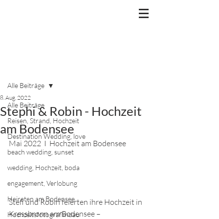
Beitrag
Alle Beiträge
8. Aug. 2022
Alle Beiträge
Stephi & Robin - Hochzeit
Reisen, Strand, Hochzeit
am Bodensee
Destination Wedding, love
Mai 2022  I  Hochzeit am Bodensee
beach wedding, sunset
wedding, Hochzeit, boda
engagement, Verlobung
Heiraten am Bodensee
Stefi und Robin feierten ihre Hochzeit in 
Kressbronn am Bodensee – 
Hochzeitsfotograflindau