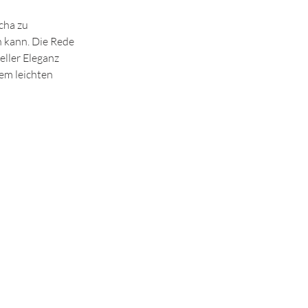
cha zu 
n kann. Die Rede 
eller Eleganz 
nem leichten 