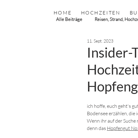
HOME
HOCHZEITEN
BU
Alle Beiträge
Reisen, Strand, Hochz
11. Sept. 2023
engagement, Verlobung
Heir
Insider-
Hochzeit
inspiration
wedding
cou
Hopfeng
ich hoffe, euch geht's g
Bodensee erzählen, die i
Wenn ihr auf der Suche n
denn das 
Hopfengut No