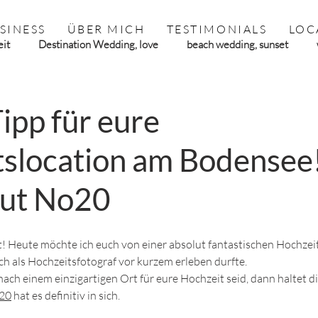
SINESS
ÜBER MICH
TESTIMONIALS
LOC
eit
Destination Wedding, love
beach wedding, sunset
aten am Bodensee
Hochzeitsfotograflindau
Babybauch, Fam
Tipp für eure
slocation am Bodensee
ple
Branding Shooting
ut No20
ut! Heute möchte ich euch von einer absolut fantastischen Hochzei
ch als Hochzeitsfotograf vor kurzem erleben durfte. 
ach einem einzigartigen Ort für eure Hochzeit seid, dann haltet di
20
 hat es definitiv in sich.