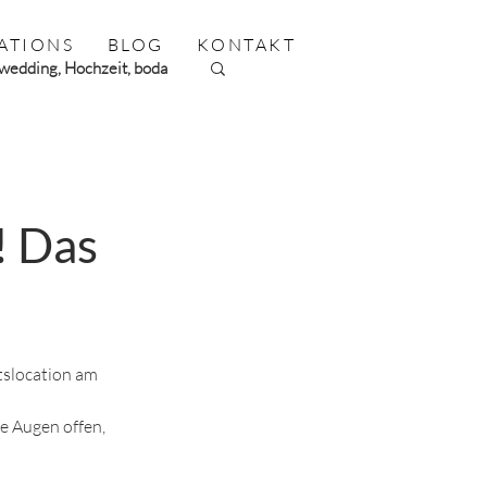
ATIONS
BLOG
KONTAKT
wedding, Hochzeit, boda
ilie, Baby, Newborn
! Das
tslocation am 
e Augen offen, 